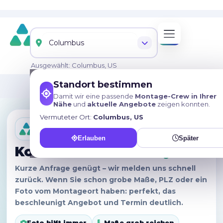
Ausgewählt: Columbus, US
Standort bestimmen
09544/982 37 52
Damit wir eine passende
Montage-Crew in Ihrer
Nähe
und
aktuelle Angebote
zeigen konnten.
Vermuteter Ort:
Columbus, US
Kontakt · Anfrage
Erlauben
Später
Kontaktieren Sie
Solny
.
Kurze Anfrage genügt – wir melden uns schnell
zurück. Wenn Sie schon grobe Maße, PLZ oder ein
Foto vom Montageort haben: perfekt, das
beschleunigt Angebot und Termin deutlich.
Foto hilft immer
Maße grob reichen