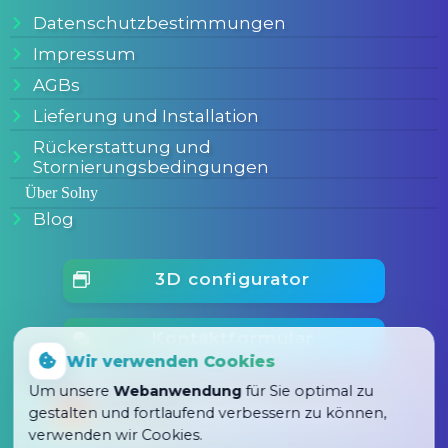
Datenschutzbestimmungen
Impressum
AGBs
Lieferung und Installation
Rückerstattung und
Stornierungsbedingungen
Über Solny
Blog
3D configurator
Kontaktformular
Wir verwenden Cookies
Die Qualität unserer Produkte ist
und
Um unsere
Webanwendung
für Sie optimal zu
wir können
einfach hervorragend
dies
gestalten und fortlaufend verbessern zu können,
garantieren.
verwenden wir Cookies.