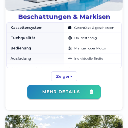
Beschattungen & Markisen
Kassettensystem
Geschützt & geschlossen
Tuchqualität
UV-beständig
Bedienung
Manuell oder Motor
Ausladung
Individuelle Breite
Witterungsschutz
Schutz vor Sonne &
Regen
Zeigen
Montage
Fachgerechte Installation
MEHR DETAILS