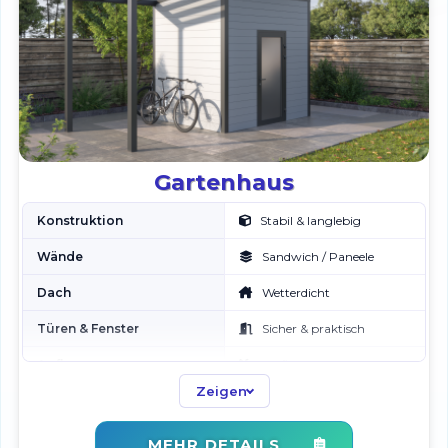
Gartenhaus
Konstruktion
Stabil & langlebig
Wände
Sandwich / Paneele
Dach
Wetterdicht
Türen & Fenster
Sicher & praktisch
Aufbau
Profi-Montage
Zeigen
Service
Beratung inklusive
MEHR DETAILS