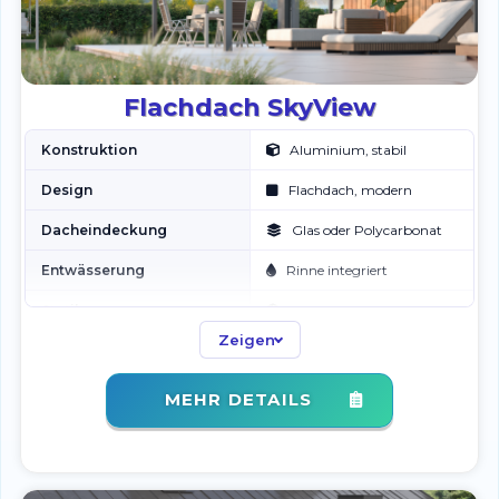
Flachdach SkyView
Konstruktion
Aluminium, stabil
Design
Flachdach, modern
Dacheindeckung
Glas oder Polycarbonat
Entwässerung
Rinne integriert
Statik
Wind und Wetter
Zeigen
Optionen
LED, Seitenwände,
Markise
MEHR DETAILS