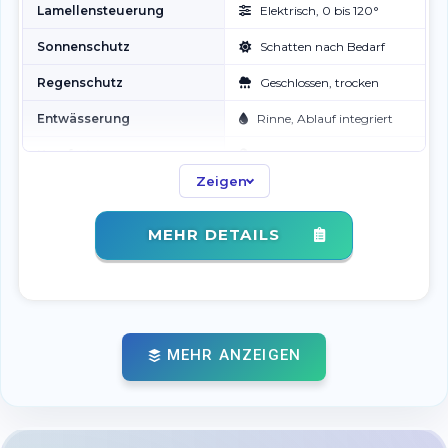
Lamellensteuerung
Elektrisch, 0 bis 120°
Sonnenschutz
Schatten nach Bedarf
Regenschutz
Geschlossen, trocken
Entwässerung
Rinne, Ablauf integriert
Komfort
LED optional, dimmbar
Zeigen
Erweiterung
Screens, Glas optional
MEHR DETAILS
MEHR ANZEIGEN