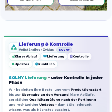
Erreichbar, zuverlässig und
Langlebige Systeme mit
lösungsorientiert.
geprüfter Qualität.
Lieferung & Kontrolle
Vollständiger Zyklus
SOLNY
Klarer Ablauf
Lieferung
Kontrolle
Updates
Pünktlich
SOLNY Lieferung
– unter Kontrolle in jeder
Phase
Wir begleiten Ihre Bestellung vom
Produktionsstart
bis zur
Übergabe an den Versand
: klare Abläufe,
sorgfältige
Qualitätsprüfung nach der Fertigung
und rechtzeitige
Updates
– damit Sie jederzeit