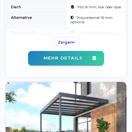
Dach
VSG 8 mm, klar oder opal
Alternative
Polycarbonat 16 mm
optional
Seitenwände
Glasschiebeelemente,
flexibel
Zeigen
Komfort
Windschutz, mehr
Saisonzeit
MEHR DETAILS
Erweiterung
Markise, LED, Zubehör
optional