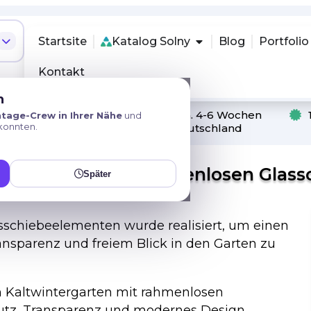
Startsite
Katalog Solny
Blog
Portfolio
Kontakt
n
nerhalb von Deutschland
ca. 4-6 Wochen
tage-Crew in Ihrer Nähe
und
konnten.
Hergestellt in Deutschland
intergarten mit rahmenlosen Glas
Später
sschiebeelementen wurde realisiert, um einen
nsparenz und freiem Blick in den Garten zu
en Kaltwintergarten mit rahmenlosen
hutz, Transparenz und modernes Design