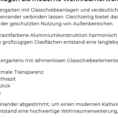
rgarten mit Glasschiebeanlagen und verdeutlicht,
ander verbinden lassen. Gleichzeitig bietet das P
der geschützten Nutzung von Außenbereichen.
hrazitfarbene Aluminiumkonstruktion harmonisch in
großzügigen Glasflächen entstand eine langlebig
tergartens mit rahmenlosen Glasschiebeelemente
imale Transparenz
thrazit
blick
g
ufeinander abgestimmt, um einen modernen Kaltw
ntstand eine hochwertige Wohnraumerweiterung, d