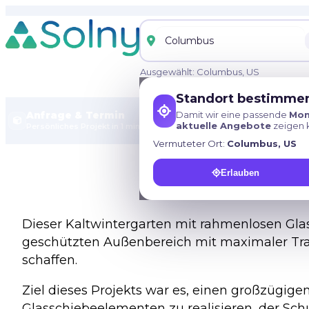
Ausgewählt: Columbus, US
Standort bestimme
Versand in
Damit wir eine passende
Mon
Anfrage & Termin
aktuelle Angebote
zeigen 
Persönliches Projekt in 1 min.
Vermuteter Ort:
Columbus, US
Exklusiver Kaltw
Erlauben
Dieser Kaltwintergarten mit rahmenlosen Gla
geschützten Außenbereich mit maximaler Tra
schaffen.
Ziel dieses Projekts war es, einen großzügig
Glasschiebeelementen zu realisieren, der Sc