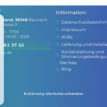
:
Information:
hland, 96148
Baunach
Datenschutzbestim
trasse 2
Impressum
:00 - 17:00
: 09:00 - 13:00
AGBs
Lieferung und Installa
/
982 37 52
Rückerstattung und
lny.de
Stornierungsbeding
Über Solny
Blog
©
2026
Solny. Alle Rechte vorbehalten