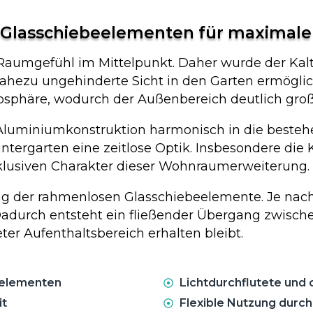
 Glasschiebeelementen für maximale
e Raumgefühl im Mittelpunkt. Daher wurde der Ka
ahezu ungehinderte Sicht in den Garten ermöglic
osphäre, wodurch der Außenbereich deutlich groß
 Aluminiumkonstruktion harmonisch in die bestehe
ergarten eine zeitlose Optik. Insbesondere die 
xklusiven Charakter dieser Wohnraumerweiterung.
tzung der rahmenlosen Glasschiebeelemente. Je nac
Dadurch entsteht ein fließender Übergang zwisc
eter Aufenthaltsbereich erhalten bleibt.
eelementen
Lichtdurchflutete und
it
Flexible Nutzung durc