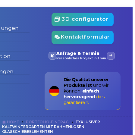
3D configurator
mungen
Kontaktformular
Anfrage & Termin
tion
Persönliches Projekt in 1 min.
ungen
Die Qualität unserer
Produkte ist
und wir
können
einfach
hervorragend
dies
garantieren.
HOME
PORTFOLIO-EINTRAG
EXKLUSIVER
KALTWINTERGARTEN MIT RAHMENLOSEN
GLASSCHIEBEELEMENTEN