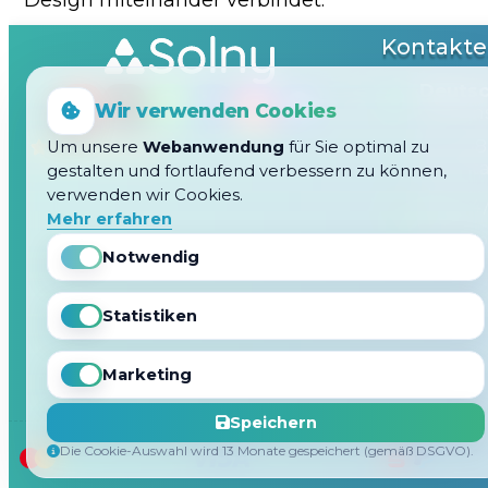
Design miteinander verbindet.
Kontakte
Deutsc
Wir verwenden Cookies
Eichens
5.0
M-F: 08
Um unsere
Webanwendung
für Sie optimal zu
Samstag
gestalten und fortlaufend verbessern zu können,
verwenden wir Cookies.
09544
Mehr erfahren
info@so
Notwendig
Statistiken
Marketing
Speichern
Die Cookie-Auswahl wird 13 Monate gespeichert (gemäß DSGVO).